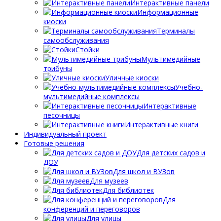
Интерактивные панели
Информационные
киоски
Терминалы
самообслуживания
Стойки
Мультимедийные
трибуны
Уличные киоски
Учебно-
мультимедийные комплексы
Интерактивные
песочницы
Интерактивные книги
Индивидуальный проект
Готовые решения
Для детских садов и
ДОУ
Для школ и ВУЗов
Для музеев
Для библиотек
Для
конференций и переговоров
Для улицы