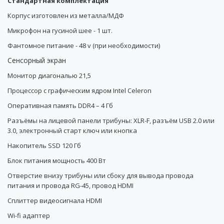
Стандартная комплектация
Корпус изготовлен из
металла
/МДФ
Микрофон на гусиной шее - 1 шт.
Фантомное питание - 48 v (
при необходимости)
Сенсорный экран
Монитор диагональю 21,5
Процессор с графическим ядром Intel Celeron
Оперативная память DDR4 – 4 Гб
Разъёмы на лицевой панели трибуны: XLR-F, разъём USB 2.0 или
3.0, электронный старт ключ или кнопка
Накопитель SSD 120 Гб
Блок питания мощность 400 Вт
Отверстие внизу трибуны или сбоку для вывода провода
питания и провода RG-45, провод HDMI
Сплиттер видеосигнала HDMI
Wi-fi адаптер