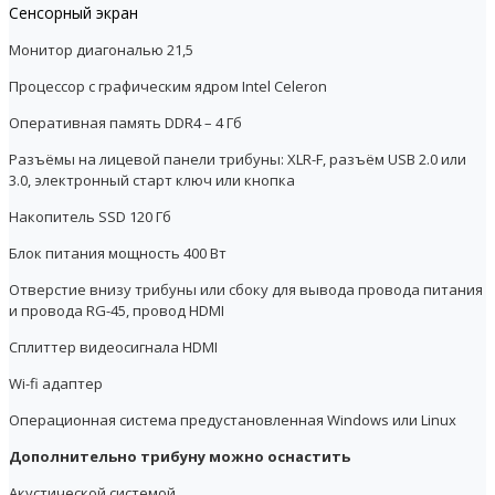
Сенсорный экран
Монитор диагональю 21,5
Процессор с графическим ядром Intel Celeron
Оперативная память DDR4 – 4 Гб
Разъёмы на лицевой панели трибуны: XLR-F, разъём USB 2.0 или
3.0, электронный старт ключ или кнопка
Накопитель SSD 120 Гб
Блок питания мощность 400 Вт
Отверстие внизу трибуны или сбоку для вывода провода питания
и провода RG-45, провод HDMI
Сплиттер видеосигнала HDMI
Wi-fi адаптер
Операционная система предустановленная Windows или Linux
Дополнительно трибуну можно оснастить
Акустической системой