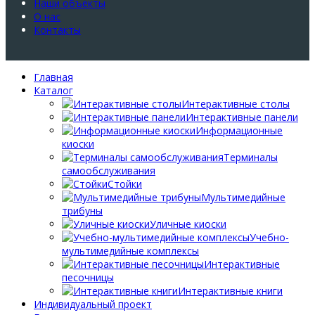
Наши объекты
О нас
Контакты
Главная
Каталог
Интерактивные столы
Интерактивные панели
Информационные
киоски
Терминалы
самообслуживания
Стойки
Мультимедийные
трибуны
Уличные киоски
Учебно-
мультимедийные комплексы
Интерактивные
песочницы
Интерактивные книги
Индивидуальный проект